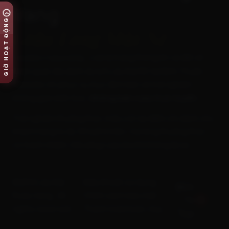
Vang
GIỜ HOẠT ĐỘNG
Giữa Lòng Mũi Né
là trang thông tin và đặt vé
laudairuouvang.com
tham quan địa danh du lịch Lâu Đài RD tại Bình Thuận.
Website chỉ phục vụ mục đích bán vé trải nghiệm
không gian kiến trúc,
không bán rượu trực tuyến
.
Trải nghiệm thưởng thức (nếu có) tại điểm chỉ dành cho
khách hàng từ đủ 18 tuổi trở lên. Vui lòng thưởng thức
có trách nhiệm: Đã uống rượu bia thì không lái xe.
©2012 Lâu Đài
Điều khoản sử dụng
Back
Rượu Vang . All
Chính sách bảo mật
To
rights reserved.
Thanh toán
Hoàn, Huỷ
Top