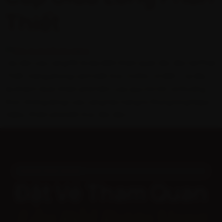
Thiết
Lâu đài rượu vang RD là địa điểm tham quan độc đáo tại Phan
Thiết, mang phong cách kiến trúc Gothic cổ điển. Tại đây,
du khách được khám phá hầm rượu quy mô lớn và thưởng
thức những dòng rượu vang hảo hạng từ thung lũng Napa
Valley. Khám phá kiến trúc độc đáo […]
KHÁM PHÁ NGAY
Đặt Vé Tham Quan
Lâu Đài Rượu Vang