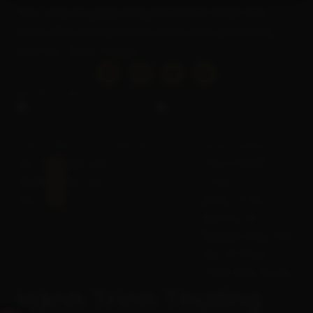
trúc châu Âu giữa lòng miền biển nhiệt đới.
Điểm đến không thể bỏ lỡ khi bạn ghé thăm
Mũi Né – Bình Thuận.
BỘ SƯU TẬP
GIỚI THIỆU
LIÊN KẾT
HOẠT ĐỘNG
Về
Giá
HOT
Đặt
Liên
Thứ 2
08:00
Chúng
Vé
Vé
Hệ
- Chủ
-
Tôi
Nhật
17:00
Địa chỉ: Võ
Nguyên Giáp, Phú
Hài, TP. Phan
Thiết, Bình Thuận
Hành Trình Thưởng