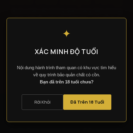
Bước chân vào không gian mang đậm phong
cách châu Âu giữa lòng Mũi Né – nơi kết hợp
giữa
nghệ thuật kiến trúc, lịch sử rượu vang
✦
và
hương vị Napa Valley trứ danh
.
Đặt vé ngay hôm nay để tận hưởng trải nghiệm
XÁC MINH ĐỘ TUỔI
trọn vẹn nhất.
Đặt Vé Tham Quan
Nội dung hành trình tham quan có khu vực tìm hiểu
về quy trình bảo quản chất có cồn.
Bạn đã trên 18 tuổi chưa?
Rời Khỏi
Đã Trên 18 Tuổi
Lâu Đài Rượu Vang tại Sealink. Biểu tượng kiến